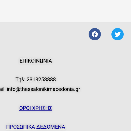
F
T
a
w
c
i
e
t
b
t
ΕΠΙΚΟΙΝΩΝΙΑ
o
e
o
r
k
Τηλ:
2313253888
il: info@thessalonikimacedonia.gr
ΟΡΟΙ ΧΡΗΣΗΣ
ΠΡΟΣΩΠΙΚΑ ΔΕΔΟΜΕΝΑ